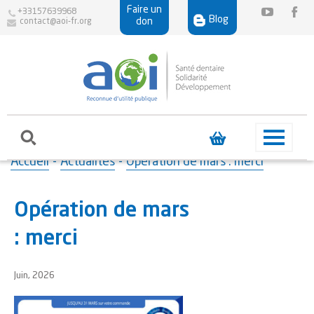
Faire un
+33157639968
Blog
don
contact@aoi-fr.org
Accueil
-
Actualités
-
Opération de mars : merci
Opération de mars
: merci
Juin, 2026