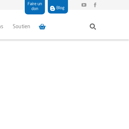
Faire un
Blog
don
ns
Soutien