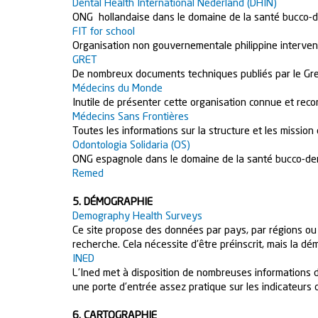
Dental Health International Nederland (DHIN)
ONG hollandaise dans le domaine de la santé bucco-d
FIT for school
Organisation non gouvernementale philippine intervena
GRET
De nombreux documents techniques publiés par le Gret
Médecins du Monde
Inutile de présenter cette organisation connue et reco
Médecins Sans Frontières
Toutes les informations sur la structure et les missio
Odontologia Solidaria (OS)
ONG espagnole dans le domaine de la santé bucco-den
Remed
5. DÉMOGRAPHIE
Demography Health Surveys
Ce site propose des données par pays, par régions ou pa
recherche. Cela nécessite d’être préinscrit, mais la dé
INED
L’Ined met à disposition de nombreuses information
une porte d’entrée assez pratique sur les indicateurs 
6. CARTOGRAPHIE