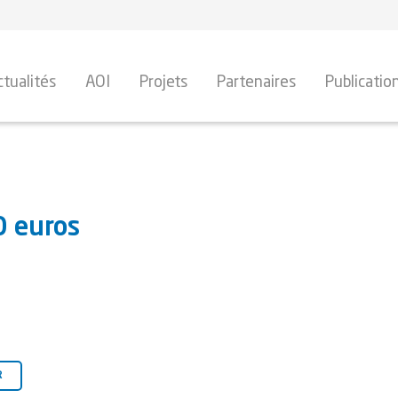
ctualités
AOI
Projets
Partenaires
Publicatio
0 euros
R