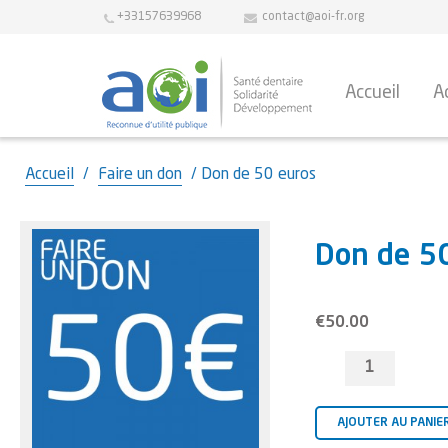
+33157639968
contact@aoi-fr.org
Accueil
A
Accueil
/
Faire un don
/ Don de 50 euros
Don de 5
€
50.00
quantité
de
Don
de
AJOUTER AU PANIE
50