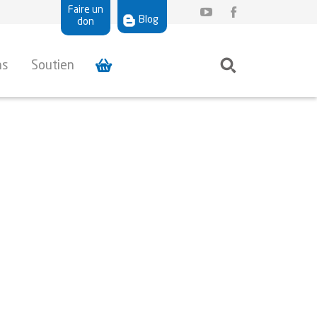
Faire un
Blog
don
ns
Soutien