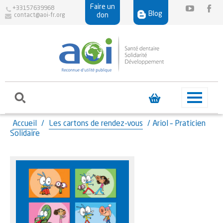
Faire un
+33157639968
Blog
don
contact@aoi-fr.org
Accueil
/
Les cartons de rendez-vous
/ Ariol – Praticien
Solidaire