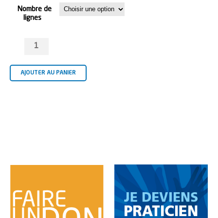
Nombre de
lignes
quantité
de
Ariol
–
AJOUTER AU PANIER
Praticien
Solidaire