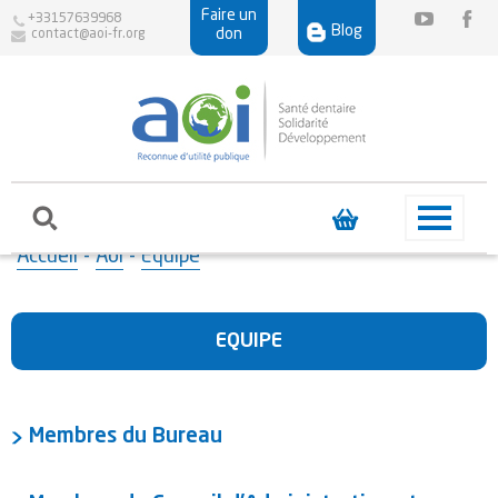
Faire un
+33157639968
Blog
don
contact@aoi-fr.org
Accueil
-
Aoi
-
Equipe
EQUIPE
Membres du Bureau