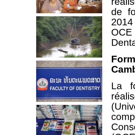
réali
de f
2014
OCE 
Dent
Form
Cam
La f
réal
(Uni
comp
Cons