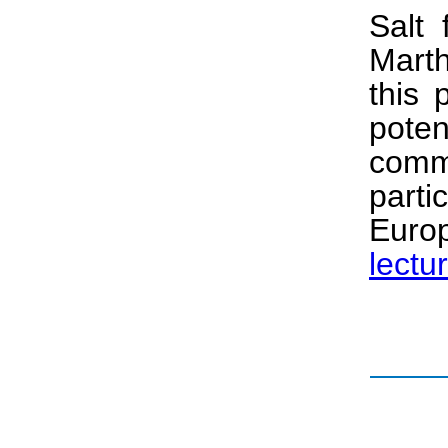
Salt 
Marth
this
poten
comm
part
Euro
lectu