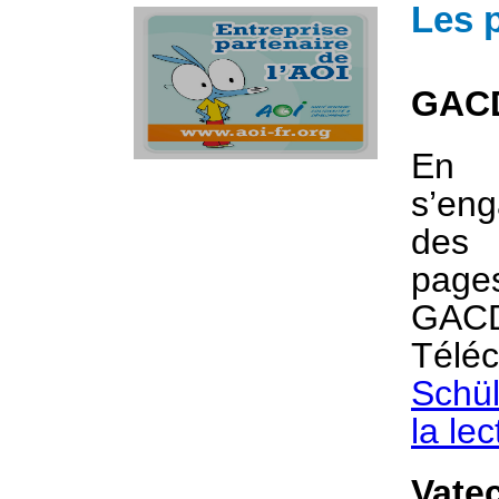
Les 
GAC
En 
s’en
des 
page
GACD 
Télé
Schü
la le
Vate