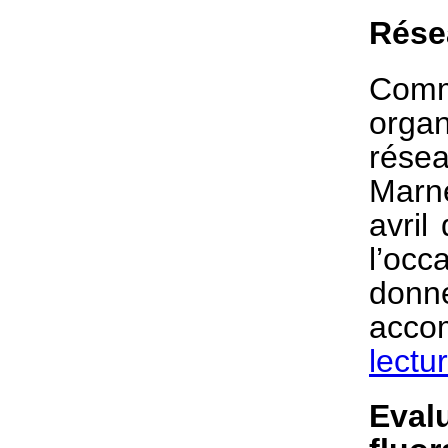
Rése
Comm
orga
résea
Marne
avril
l’oc
don
acco
lectu
Eval