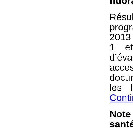
fluo
Résul
prog
2013
1 et
d’é
acces
docum
les 
Conti
Note
sant