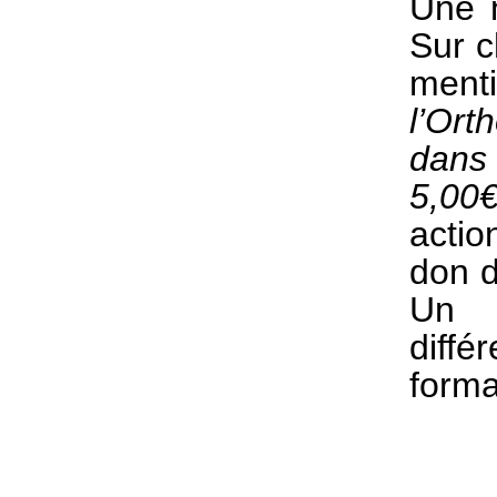
Une n
Sur c
ment
l’Ort
dans
5,00
acti
don d
Un 
dif
forma