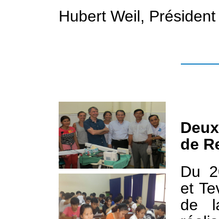
Hubert Weil, Président
Deux
de R
Du 20
et Te
de l