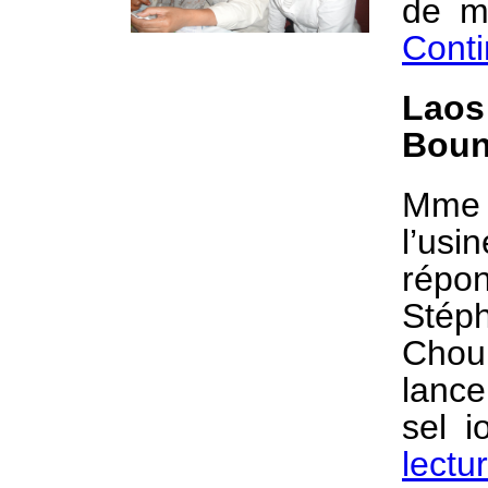
de m
Conti
Lao
Boun
Mme 
l’us
rép
Stép
Choun
lanc
sel 
lectu