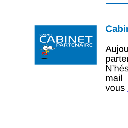
Cabi
Aujo
part
N’hé
mail
vous