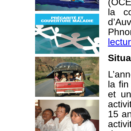
(OCE)
la co
d’Au
Phno
lectu
Situ
L’an
la fi
et u
activ
15 an
activ