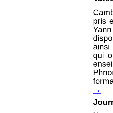
Camb
pris 
Yann
dispo
ainsi
qui o
ense
Phno
form
→
Jour