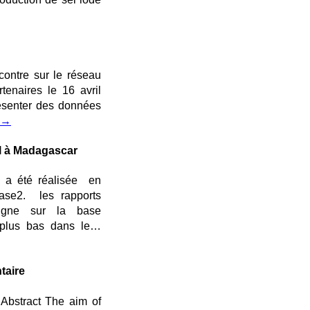
contre sur le réseau
tenaires le 16 avril
résenter des données
→
l à Madagascar
 a été réalisée en
se2. les rapports
ligne sur la base
s plus bas dans le…
taire
 Abstract The aim of