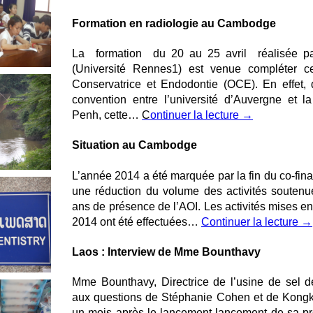
Formation en radiologie au Cambodge
La formation du 20 au 25 avril réalisée pa
(Université Rennes1) est venue compléter c
Conservatrice et Endodontie (OCE). En effet,
convention entre l’université d’Auvergne et 
Penh, cette…
C
ontinuer la lecture
→
Situation au Cambodge
L’année 2014 a été marquée par la fin du co-fin
une réduction du volume des activités souten
ans de présence de l’AOI. Les activités mises en 
2014 ont été effectuées…
Continuer la lecture
→
Laos : Interview de Mme Bounthavy
Mme Bounthavy, Directrice de l’usine de sel
aux questions de Stéphanie Cohen et de Kong
un mois après le lancement lancement de sa pr