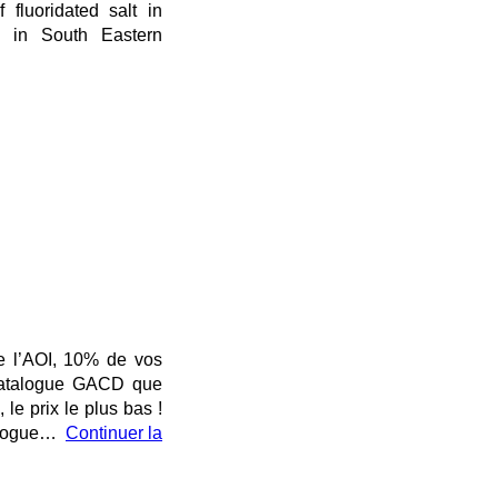
 fluoridated salt in
ly in South Eastern
e l’AOI, 10% de vos
 catalogue GACD que
le prix le plus bas !
alogue…
Continuer la