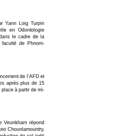
r Yann Loig Turpin
elle en Odontologie
 dans le cadre de la
la faculté de Phnom-
ancement de l’AFD et
ues après plus de 15
place à partir de mi-
 de Veunkham répond
keo Chounlamountry,
oduction de sel iodé