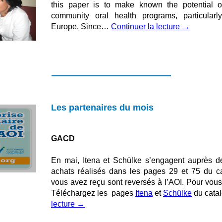
this paper is to make known the potential of
community oral health programs, particular
Europe.
Since…
Continuer la lecture
→
Les partenaires du mois
GACD
En mai, Itena et Schülke s’engagent auprès d
achats réalisés dans les pages 29 et 75 du
vous avez reçu sont reversés à l’AOI. Pour vous, 
Téléchargez les pages
Itena
et
Schülke
du cat
lecture
→