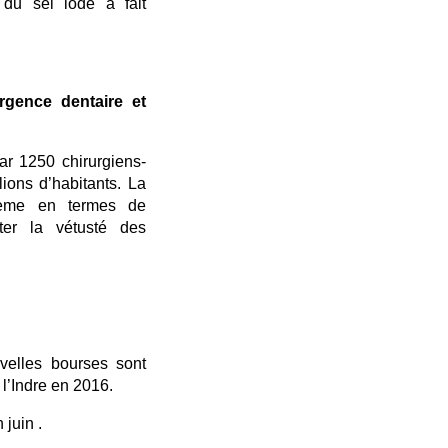
du sel iodé a fait
gence dentaire et
r 1250 chirurgiens-
ions d’habitants. La
lème en termes de
ter la vétusté des
elles bourses sont
 l’Indre en 2016.
 juin .