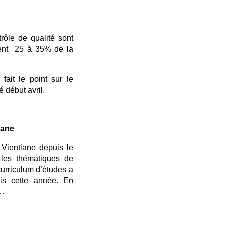
rôle de qualité sont
ement 25 à 35% de la
ait le point sur le
 début avril.
iane
 Vientiane depuis le
 les thématiques de
curriculum d’études a
is cette année. En
 …